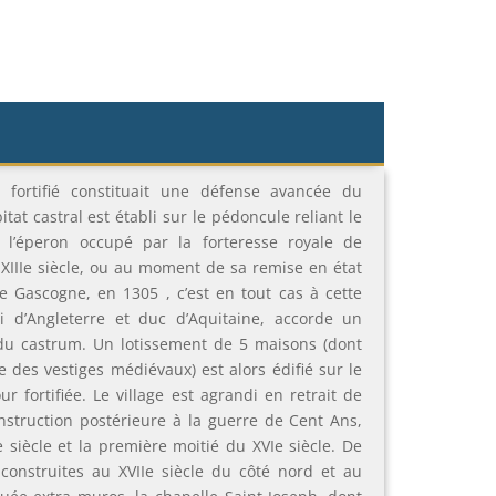
i fortifié constituait une défense avancée du
at castral est établi sur le pédoncule reliant le
e l’éperon occupé par la forteresse royale de
 XIIIe siècle, ou au moment de sa remise en état
e Gascogne, en 1305 , c’est en tout cas à cette
i d’Angleterre et duc d’Aquitaine, accorde un
du castrum. Un lotissement de 5 maisons (dont
e des vestiges médiévaux) est alors édifié sur le
r fortifiée. Le village est agrandi en retrait de
onstruction postérieure à la guerre de Cent Ans,
 siècle et la première moitié du XVIe siècle. De
construites au XVIIe siècle du côté nord et au