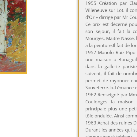
1955 Création par Cla
Villeneuve sur Lot. il co
d’Or » dirrigé par Mr C
Ce prix est décerné po
son séjour, il fait la 
Mourges, Maitre Nasse, l
à la peinture.Il fait de l
1957 Manolo Ruiz Pipo ob
une maison à Bonaguil.
dans la gallerie paris
suivent, il fait de nom
permet de rayonner dan
Sauveterre-la-Lémance et 
1962 Renseigné par Mme 
Coulonges la maison
principale plus une pet
tôle ondulée. Ainsi co
1963 Achat des ruines 
Durant les années qui su
claude shenck tableau