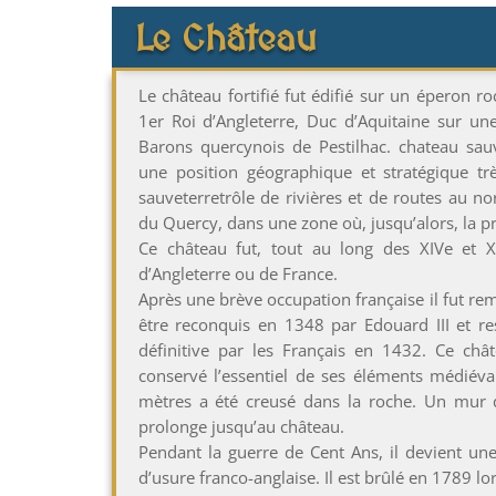
Le Château
Le château fortifié fut édifié sur un éperon ro
1er Roi d’Angleterre, Duc d’Aquitaine sur un
Barons quercynois de Pestilhac. chateau sauv
une position géographique et stratégique tr
sauveterretrôle de rivières et de routes au no
du Quercy, dans une zone où, jusqu’alors, la pré
Ce château fut, tout au long des XIVe et XV
d’Angleterre ou de France.
Après une brève occupation française il fut rem
être reconquis en 1348 par Edouard III et res
définitive par les Français en 1432. Ce châ
conservé l’essentiel de ses éléments médiéva
mètres a été creusé dans la roche. Un mur 
prolonge jusqu’au château.
Pendant la guerre de Cent Ans, il devient une
d’usure franco-anglaise. Il est brûlé en 1789 lo