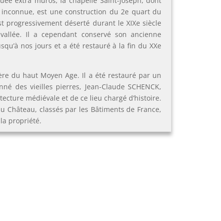
Située extra muros, la chapelle Saint-Joseph, dont
t inconnue, est une construction du 2e quart du
 est progressivement déserté durant le XIXe siècle
vallée. Il a cependant conservé son ancienne
jusqu’à nos jours et a été restauré à la fin du XXe
ère du haut Moyen Age. Il a été restauré par un
onné des vieilles pierres, Jean-Claude SCHENCK,
itecture médiévale et de ce lieu chargé d’histoire.
u Château, classés par les Bâtiments de France,
 la propriété.