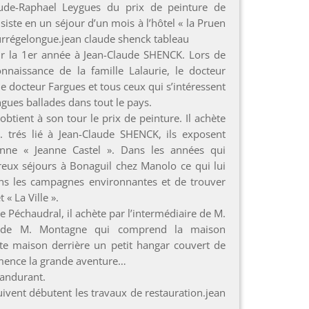
ude-Raphael Leygues du prix de peinture de
nsiste en un séjour d’un mois à l’hôtel « la Pruen
ourrégelongue.jean claude shenck tableau
ur la 1er année à Jean-Claude SHENCK. Lors de
connaissance de la famille Lalaurie, le docteur
e docteur Fargues et tous ceux qui s’intéressent
ongues ballades dans tout le pays.
tient à son tour le prix de peinture. Il achète
 trés lié à Jean-Claude SHENCK, ils exposent
ienne « Jeanne Castel ». Dans les années qui
breux séjours à Bonaguil chez Manolo ce qui lui
s les campagnes environnantes et de trouver
« La Ville ».
Péchaudral, il achète par l’intermédiaire de M.
 de M. Montagne qui comprend la maison
ite maison derrière un petit hangar couvert de
mmence la grande aventure…
Dandurant.
ivent débutent les travaux de restauration.jean