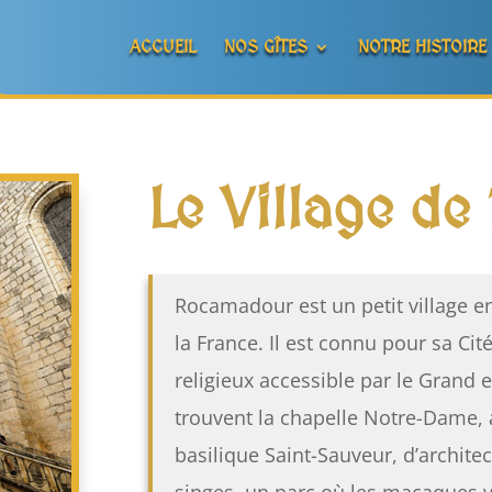
ACCUEIL
NOS GÎTES
NOTRE HISTOIRE
Le Village d
Rocamadour est un petit village en
la France. Il est connu pour sa Cit
religieux accessible par le Grand 
trouvent la chapelle Notre-Dame, a
basilique Saint-Sauveur, d’archite
singes, un parc où les macaques vi