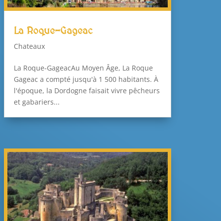
La Roque-Gageac
Chateaux
La Roque-GageacAu Moyen Âge, La Roque
Gageac a compté jusqu'à 1 500 habitants. À
l'époque, la Dordogne faisait vivre pêcheurs
et gabariers...