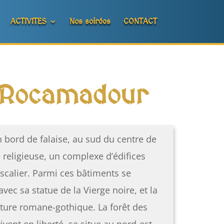
ACTIVITES
Nos soirées
CONTACT
e Rocamadour
 bord de falaise, au sud du centre de
é religieuse, un complexe d’édifices
escalier. Parmi ces bâtiments se
vec sa statue de la Vierge noire, et la
cture romane-gothique. La forêt des
vent en liberté, se situe au nord-est.