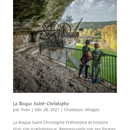
La Roque Saint-Christophe
par
Yvan
|
Déc 28, 2021
|
Chateaux
,
Villages
La Roque Saint Christophe Préhistoire et histoire
d’un site troglodytique. Remarquable par ses formes