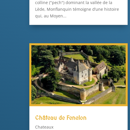
colline ("pech") dominant la vallée de la
Lède, Monflanquin témoigne d’une histoire
qui, au Moyen...
Château de Fenelon
Chateaux