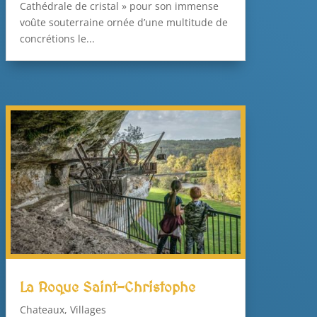
Cathédrale de cristal » pour son immense
voûte souterraine ornée d’une multitude de
concrétions le...
La Roque Saint-Christophe
Chateaux
,
Villages