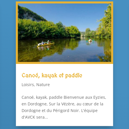
Canoé, kayak et paddle
Loisirs
,
Nature
Canoé, kayak, paddle Bienvenue aux Eyzies,
en Dordogne, Sur la Vézère, au cœur de la
Dordogne et du Périgord Noir. L'équipe
d'AVCK sera...