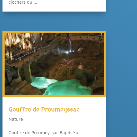
clochers qui...
Gouffre de Proumeyssac
Nature
Gouffre de Proumeyssac Baptisé «