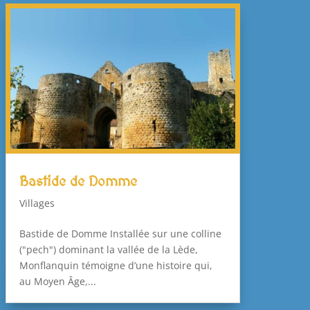
Bastide de Domme
Villages
Bastide de Domme Installée sur une colline
("pech") dominant la vallée de la Lède,
Monflanquin témoigne d’une histoire qui,
au Moyen Âge,...