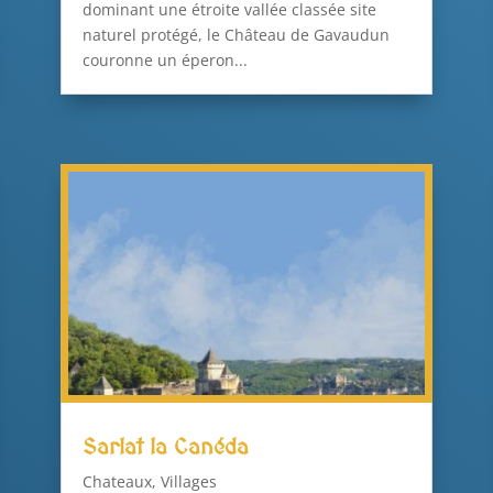
dominant une étroite vallée classée site
naturel protégé, le Château de Gavaudun
couronne un éperon...
Sarlat la Canéda
Chateaux
,
Villages