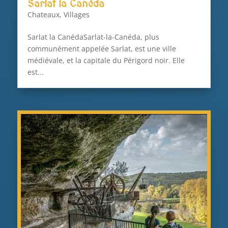
Sarlat la Canéda
Chateaux
,
Villages
Sarlat la CanédaSarlat-la-Canéda, plus
communément appelée Sarlat, est une ville
médiévale, et la capitale du Périgord noir. Elle
est...