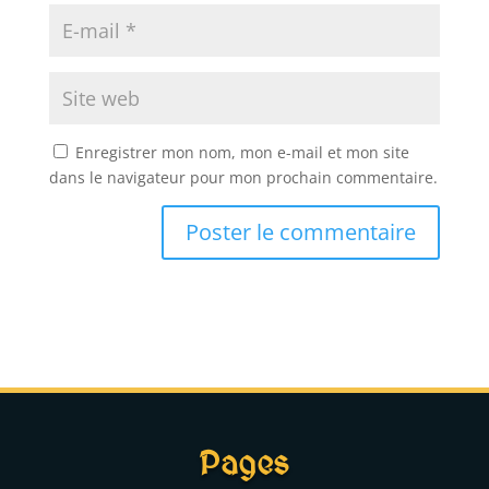
Enregistrer mon nom, mon e-mail et mon site
dans le navigateur pour mon prochain commentaire.
A
l
t
e
r
n
a
t
Pages
i