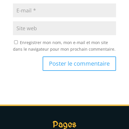
Enregistrer mon nom, mon e-mail et mon site
dans le navigateur pour mon prochain commentaire.
A
l
t
e
r
n
a
t
Pages
i