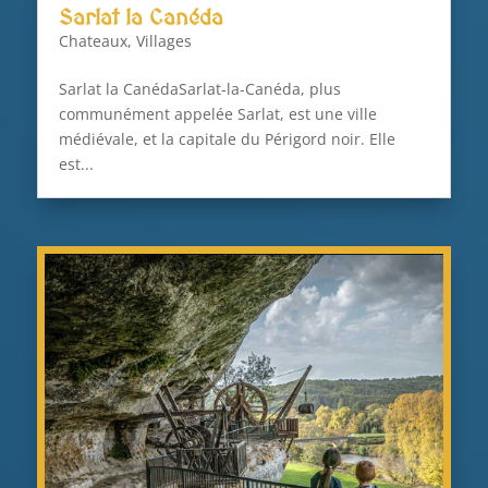
Sarlat la Canéda
Chateaux
,
Villages
Sarlat la CanédaSarlat-la-Canéda, plus
communément appelée Sarlat, est une ville
médiévale, et la capitale du Périgord noir. Elle
est...