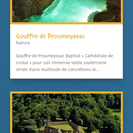
Gouffre de Proumeyssac
Nature
Gouffre de Proumeyssac Baptisé « Cathédrale de
cristal » pour son immense voûte souterraine
ornée d’une multitude de concrétions le...